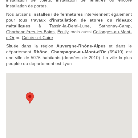
installation de volets
,
installation de fenêtres
ou encore
installation de portes
.
Nos artisans
installeur de fermetures
interviennent également
pour tous travaux
d'installation de stores ou rideaux
métalliques
à
Tassin-la-Demi-Lune
,
Sathonay-Camp
,
Charbonnières-les-Bains
,
Écully
mais aussi
Collonges-au-Mont-
d'Or
ou
Caluire-et-Cuire
.
Située dans la région
Auvergne-Rhône-Alpes
et dans le
département
Rhône
,
Champagne-au-Mont-d'Or
(69410) est
une ville de 5076 habitants (données de 2010). La ville la plus
peuplée du département est Lyon.