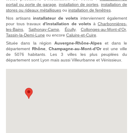
portail ou porte de garage
,
installation de portes
,
installation de
stores ou rideaux métalliques
ou
installation de fenêtres
.
Nos artisans
installateur de volets
interviennent également
pour tous travaux
d'installation de volets
à
Charbonnières-
les-Bains
,
Sathonay-Camp
,
Écully
,
Collonges-au-Mont-d'Or
,
Tassin-la-Demi-Lune
ou encore
Caluire-et-Cuire
.
Située dans la région
Auvergne-Rhône-Alpes
et dans le
département
Rhône
,
Champagne-au-Mont-d'Or
est une ville
de 5076 habitants. Les 3 villes les plus peuplées du
département sont Lyon mais aussi Villeurbanne et Vénissieux.